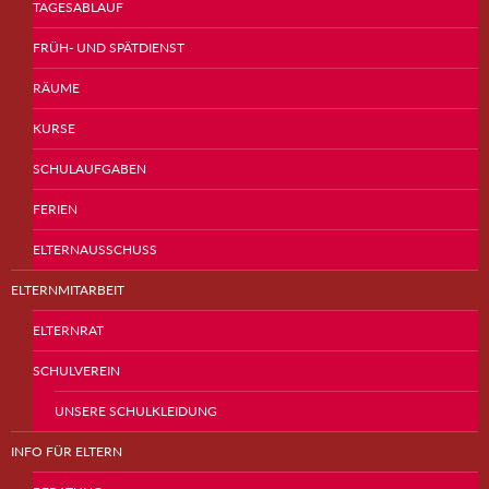
TAGESABLAUF
FRÜH- UND SPÄTDIENST
RÄUME
KURSE
SCHULAUFGABEN
FERIEN
ELTERNAUSSCHUSS
ELTERNMITARBEIT
ELTERNRAT
SCHULVEREIN
UNSERE SCHULKLEIDUNG
INFO FÜR ELTERN