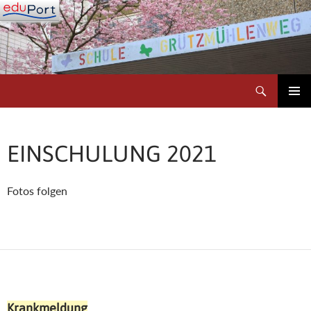
Zum
Inhalt
springen
Suchen
Schule Grützmühlenweg
PRIMÄR
MENÜ
EINSCHULUNG 2021
Fotos folgen
Krankmeldung