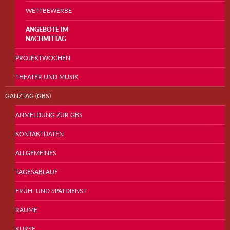
WETTBEWERBE
ANGEBOTE IM
NACHMITTAG
PROJEKTWOCHEN
THEATER UND MUSIK
GANZTAG (GBS)
ANMELDUNG ZUR GBS
KONTAKTDATEN
ALLGEMEINES
TAGESABLAUF
FRÜH- UND SPÄTDIENST
RÄUME
KURSE