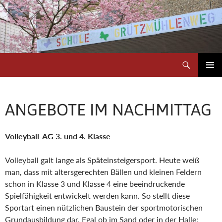
Zum
Inhalt
springen
Suchen
Schule Grützmühlenweg
PRIMÄR
MENÜ
ANGEBOTE IM NACHMITTAG
Volleyball-AG 3. und 4. Klasse
Volleyball galt lange als Späteinsteigersport. Heute weiß
man, dass mit altersgerechten Bällen und kleinen Feldern
schon in Klasse 3 und Klasse 4 eine beeindruckende
Spielfähigkeit entwickelt werden kann. So stellt diese
Sportart einen nützlichen Baustein der sportmotorischen
Grundausbildung dar. Egal ob im Sand oder in der Halle: