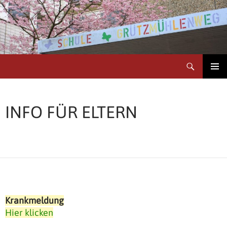
Zum
Inhalt
springen
Suchen
Schule Grützmühlenweg
PRIMÄR
MENÜ
INFO FÜR ELTERN
Krankmeldung
Hier klicken