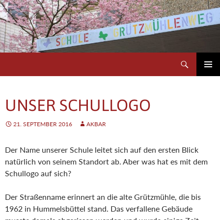
Zum
Inhalt
springen
Suchen
Schule Grützmühlenweg
PRIMÄR
MENÜ
UNSER SCHULLOGO
21. SEPTEMBER 2016
AKBAR
Der Name unserer Schule leitet sich auf den ersten Blick
natürlich von seinem Standort ab. Aber was hat es mit dem
Schullogo auf sich?
Der Straßenname erinnert an die alte Grützmühle, die bis
1962 in Hummelsbüttel stand. Das verfallene Gebäude